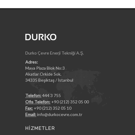
Durko Çevre Enerji Tekniği A.Ş.
Adres:
Maya Plaza Blok No:3
Akatlar Orkide Sok.
34335 Beşiktaş / İstanbul
Telefon:
444 3 755
Ofis Telefon:
+90 (212) 352 05 00
Fax:
+90 (212) 352 05 10
Email:
info@durkocevre.com.tr
HİZMETLER