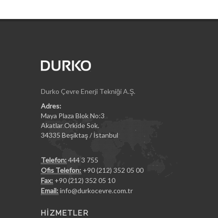
Durko Çevre Enerji Tekniği A.Ş.
Adres:
Maya Plaza Blok No:3
Akatlar Orkide Sok.
34335 Beşiktaş / İstanbul
Telefon:
444 3 755
Ofis Telefon:
+90 (212) 352 05 00
Fax:
+90 (212) 352 05 10
Email:
info@durkocevre.com.tr
HİZMETLER