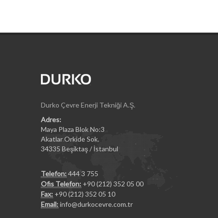
Durko Çevre Enerji Tekniği A.Ş.
Adres:
Maya Plaza Blok No:3
Akatlar Orkide Sok.
34335 Beşiktaş / İstanbul
Telefon:
444 3 755
Ofis Telefon:
+90 (212) 352 05 00
Fax:
+90 (212) 352 05 10
Email:
info@durkocevre.com.tr