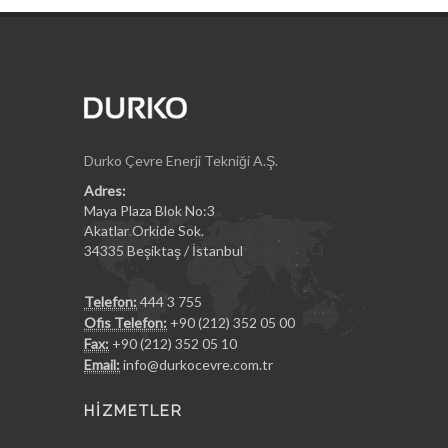
Durko Çevre Enerji Tekniği A.Ş.
Adres:
Maya Plaza Blok No:3
Akatlar Orkide Sok.
34335 Beşiktaş / İstanbul
Telefon:
444 3 755
Ofis Telefon:
+90 (212) 352 05 00
Fax:
+90 (212) 352 05 10
Email:
info@durkocevre.com.tr
HİZMETLER