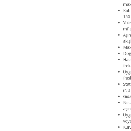
max.
Katı
150
Yüks
mPa
Aşın
akış
Max
Doğr
Hass
frek
Uyg
Pasl
Stat
(NBR
Gıda
Netz
aşın
Uygu
vey
Kuru