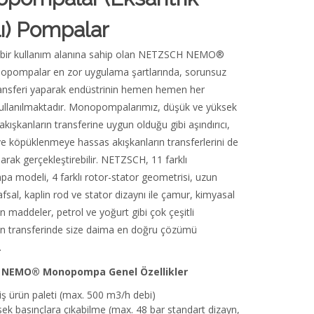
lı) Pompalar
 bir kullanım alanına sahip olan NETZSCH NEMO®
nopompalar en zor uygulama şartlarında, sorunsuz
ransferi yaparak endüstrinin hemen hemen her
kullanılmaktadır. Monopompalarımız, düşük ve yüksek
 akışkanların transferine uygun olduğu gibi aşındırıcı,
e köpüklenmeye hassas akışkanların transferlerini de
arak gerçekleştirebilir. NETZSCH, 11 farklı
 modeli, 4 farklı rotor-stator geometrisi, uzun
sal, kaplin rod ve stator dizaynı ile çamur, kimyasal
n maddeler, petrol ve yoğurt gibi çok çeşitli
rın transferinde size daima en doğru çözümü
.
 NEMO
®
Monopompa Genel Özellikler
ş ürün paleti (max. 500 m
3
/h debi)
ek basınçlara çıkabilme (max. 48 bar standart dizayn,