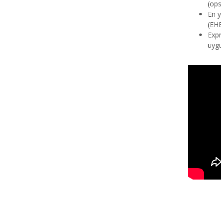
(ops
En y
(EH
Expr
uyg