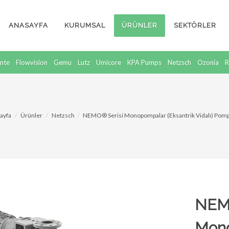
ANASAYFA
KURUMSAL
ÜRÜNLER
SEKTÖRLER
nte
Flowvision
Gemu
Lutz
Umicore
KPA Pumps
Netzsch
Ozonia
R
ayfa
Ürünler
Netzsch
NEMO® Serisi Monopompalar (Eksantrik Vidalı) Pomp
NEMO
Mono