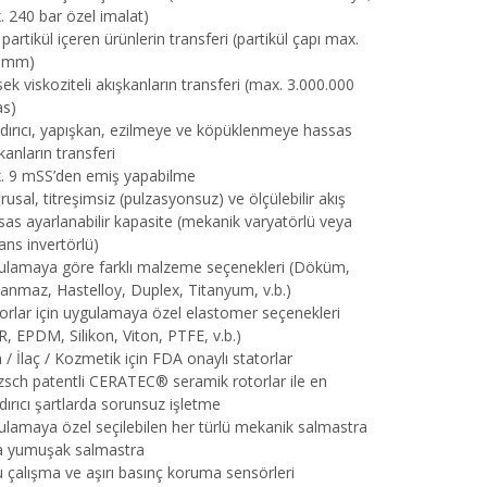
 240 bar özel imalat)
 partikül içeren ürünlerin transferi (partikül çapı max.
 mm)
ek viskoziteli akışkanların transferi (max. 3.000.000
s)
dırıcı, yapışkan, ezilmeye ve köpüklenmeye hassas
kanların transferi
. 9 mSS’den emiş yapabilme
usal, titreşimsiz (pulzasyonsuz) ve ölçülebilir akış
as ayarlanabilir kapasite (mekanik varyatörlü veya
ans invertörlü)
ulamaya göre farklı malzeme seçenekleri (Döküm,
anmaz, Hastelloy, Duplex, Titanyum, v.b.)
orlar için uygulamaya özel elastomer seçenekleri
, EPDM, Silikon, Viton, PTFE, v.b.)
 / İlaç / Kozmetik için FDA onaylı statorlar
sch patentli CERATEC® seramik rotorlar ile en
dırıcı şartlarda sorunsuz işletme
lamaya özel seçilebilen her türlü mekanik salmastra
a yumuşak salmastra
 çalışma ve aşırı basınç koruma sensörleri