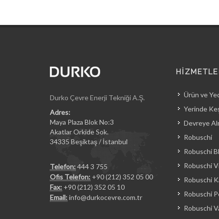
HİZMETLE
Ürün ve Ye
Durko Çevre Enerji Tekniği A.Ş.
Yerinde Keş
Adres:
Maya Plaza Blok No:3
Devreye Al
Akatlar Orkide Sok.
Robuschi
34335 Beşiktaş / İstanbul
Robuschi B
Robuschi Vi
Telefon:
444 3 755
Ofis Telefon:
+90 (212) 352 05 00
Robuschi Ka
Fax:
+90 (212) 352 05 10
Robuschi 
Email:
info@durkocevre.com.tr
Robuschi 