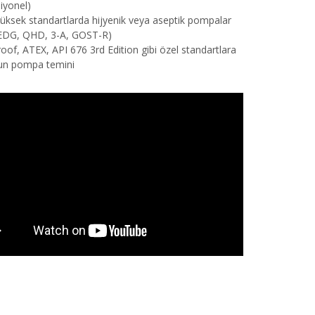
iyonel)
üksek standartlarda hijyenik veya aseptik pompalar
EDG, QHD, 3-A, GOST-R)
oof, ATEX, API 676 3rd Edition gibi özel standartlara
un pompa temini