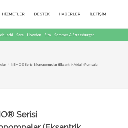
HİZMETLER
DESTEK
HABERLER
İLETİŞİM
obuschi
Sera
Howden
Sita
Sommer & Strassburger
alar
NEMO® Serisi Monopompalar (Eksantrik Vidalı) Pompalar
® Serisi
pompalar (Eksantrik