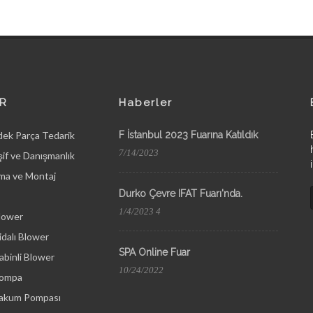
R
Haberler
dek Parça Tedarik
F İstanbul 2023 Fuarına Katıldık
7/14/2023
if ve Danışmanlık
ma ve Montaj
Durko Çevre IFAT Fuarı'nda.
1/4/2023 4
lower
dalı Blower
SPA Online Fuar
binli Blower
10/24/2022
Pompa
Vakum Pompası