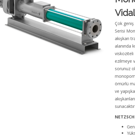
Vida
Çok geniş
Serisi Mo
akışkan t
alanında 
viskoziteli
ezilmeye v
sorunuz ol
monopompa
ömürlü maf
ve yapışka
akışkanla
sunacaktır
NETZSCH
Geni
Yüks