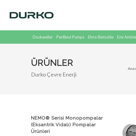
Dockweiler
PeriBest Pumps
Elmo Rietschle
Emi Ambie
Supratec
Dickow
ÜRÜNLER
Anas
Durko Çevre Enerji
NEMO® Serisi Monopompalar
(Eksantrik Vidalı) Pompalar
Ürünleri