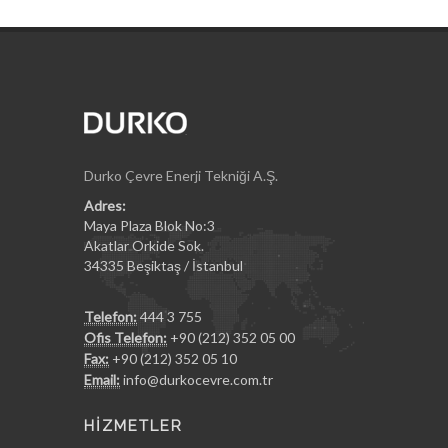
Durko Çevre Enerji Tekniği A.Ş.
Adres:
Maya Plaza Blok No:3
Akatlar Orkide Sok.
34335 Beşiktaş / İstanbul
Telefon:
444 3 755
Ofis Telefon:
+90 (212) 352 05 00
Fax:
+90 (212) 352 05 10
Email:
info@durkocevre.com.tr
HİZMETLER