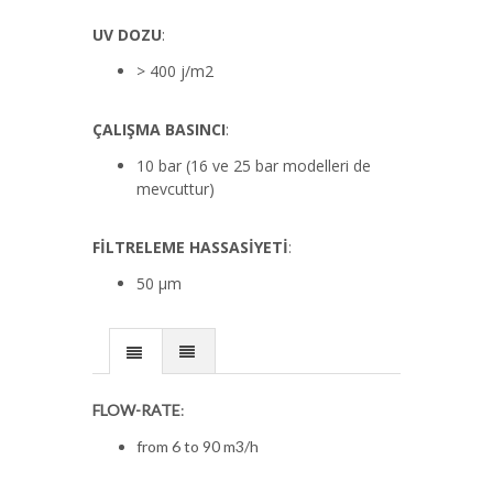
UV DOZU
:
> 400 j/m2
ÇALIŞMA BASINCI
:
10 bar (16 ve 25 bar modelleri de
mevcuttur)
FİLTRELEME HASSASİYETİ
:
50 µm
FLOW-RATE
:
from 6 to 90 m3/h