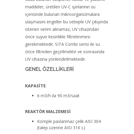
maddeler, üretilen UV-C ışınlarının su
içerisinde bulunan mikroorganizmalara
ulaşmasını engeller bu sebeple UV çıkışında
istenen verim alınamaz, UV cihazından
önce suyun kesinlikle filtrelenmesi
gerekmektedir. SITA Combi serisi ile su
önce filtreden geçirilmekte ve sonrasında
UV cihazına yönlendirilmektedir.
GENEL ÖZELLİKLERİ
KAPASİTE
:
6 m3/h ila 90 m3/saat
REAKTÖR MALZEMESİ
:
Komple paslanmaz çelik AISI 304
(talep üzerine AISI 316 L)