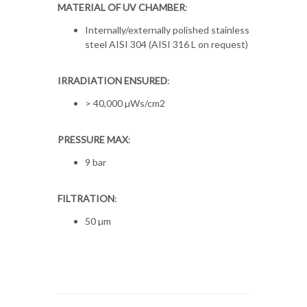
MATERIAL OF UV CHAMBER
:
Internally/externally polished stainless
steel AISI 304 (AISI 316 L on request)
IRRADIATION ENSURED
:
> 40,000 µWs/cm2
PRESSURE MAX
:
9 bar
FILTRATION
:
50 µm