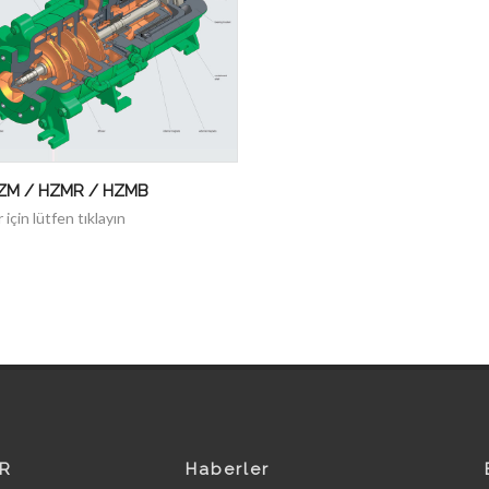
ZM / HZMR / HZMB
r için lütfen tıklayın
R
Haberler