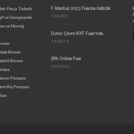
dek Parça Tedarik
F İstanbul 2023 Fuarına Katıldık
7/14/2023
if ve Danışmanlık
ma ve Montaj
Durko Çevre IFAT Fuarı'nda.
1/4/2023 4
lower
dalı Blower
SPA Online Fuar
binli Blower
10/24/2022
Pompa
Vakum Pompası
ntrifuj Pompası
ları