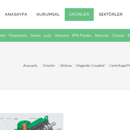
ANASAYFA
KURUMSAL
ÜRÜNLER
SEKTÖRLER
nte
Flowvision
Gemu
Lutz
Umicore
KPA Pumps
Netzsch
Ozonia
R
Anasayfa
Ürünler
Dickow
Magnetic Coupled
Centrifugal 