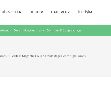
HİZMETLER
DESTEK
HABERLER
İLETİŞİM
obuschi
Sera
Howden
Sita
Sommer & Strassburger
Pumps
Sealless Magnetic Coupled Multistage Centrifugal Pumps