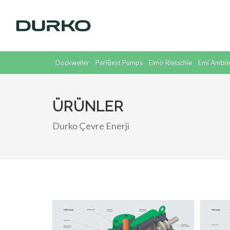
Dockweiler
PeriBest Pumps
Elmo Rietschle
Emi Ambie
Supratec
Dickow
ÜRÜNLER
Durko Çevre Enerji