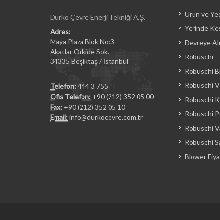
Ürün ve Ye
Durko Çevre Enerji Tekniği A.Ş.
Yerinde Keş
Adres:
Maya Plaza Blok No:3
Devreye Al
Akatlar Orkide Sok.
Robuschi
34335 Beşiktaş / İstanbul
Robuschi B
Robuschi Vi
Telefon:
444 3 755
Ofis Telefon:
+90 (212) 352 05 00
Robuschi Ka
Fax:
+90 (212) 352 05 10
Robuschi 
Email:
info@durkocevre.com.tr
Robuschi 
Robuschi Sa
Blower Fiyat