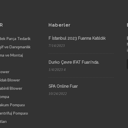
R
Haberler
dek Parça Tedarik
F İstanbul 2023 Fuarına Katıldık
7/14/2023
if ve Danışmanlık
ma ve Montaj
Durko Çevre IFAT Fuarı'nda.
1/4/2023 4
lower
dalı Blower
SPA Online Fuar
binli Blower
10/24/2022
Pompa
Vakum Pompası
ntrifuj Pompası
ları