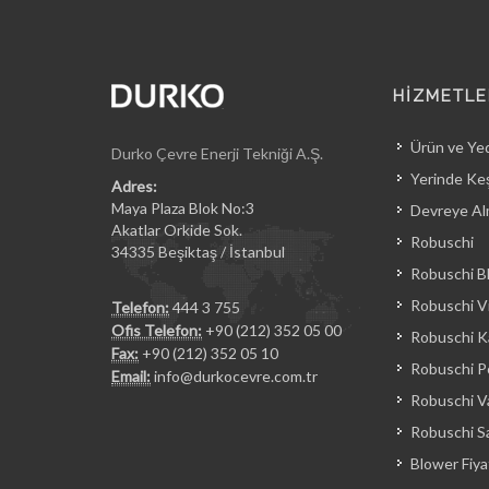
HİZMETLE
Ürün ve Ye
Durko Çevre Enerji Tekniği A.Ş.
Yerinde Keş
Adres:
Maya Plaza Blok No:3
Devreye Al
Akatlar Orkide Sok.
Robuschi
34335 Beşiktaş / İstanbul
Robuschi B
Robuschi Vi
Telefon:
444 3 755
Ofis Telefon:
+90 (212) 352 05 00
Robuschi Ka
Fax:
+90 (212) 352 05 10
Robuschi 
Email:
info@durkocevre.com.tr
Robuschi 
Robuschi Sa
Blower Fiyat