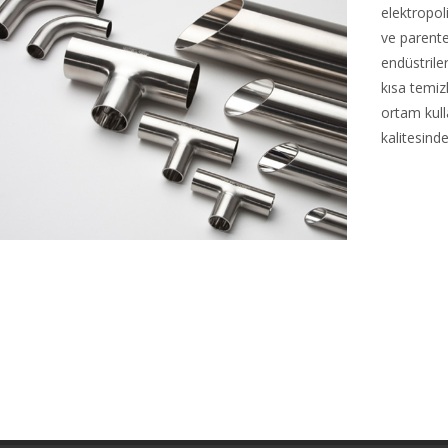
elektropol
ve parenter
endüstrile
kısa temiz
ortam kul
kalitesinde