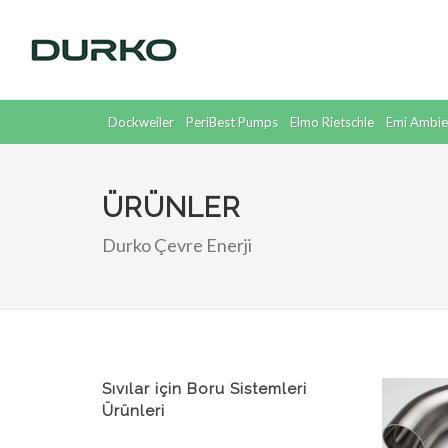
Dockweiler
PeriBest Pumps
Elmo Rietschle
Emi Ambie
Supratec
Dickow
ÜRÜNLER
Durko Çevre Enerji
Sıvılar için Boru Sistemleri
Ürünleri