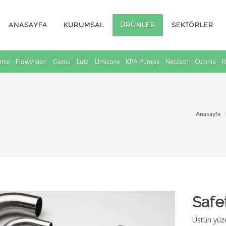
ANASAYFA
KURUMSAL
ÜRÜNLER
SEKTÖRLER
nte
Flowvision
Gemu
Lutz
Umicore
KPA Pumps
Netzsch
Ozonia
R
Anasayfa
Safe
Üstün yüze