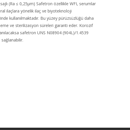
isajlı (Ra ≤ 0,25µm) Safetron özellikle WFI, serumlar
al ilaçlara yönelik ilaç ve biyoteknoloji
rinde kullanılmaktadır. Bu yüzey pürüzsüzlüğü daha
leme ve sterilizasyon süreleri garanti eder. Korozif
lanılacaksa safetron UNS N08904 (904L)/1.4539
 sağlanabilir.