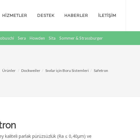
HİZMETLER
DESTEK
HABERLER
İLETİŞİM
obuschi
Sera
Howden
Sita
Sommer & Strassburger
Ürünler
Dockweiler
Sıvılar için Boru Sistemleri
Safetron
tron
y kaliteli parlak pürüzsüzlük (Ra ≤ 0,40µm) ve