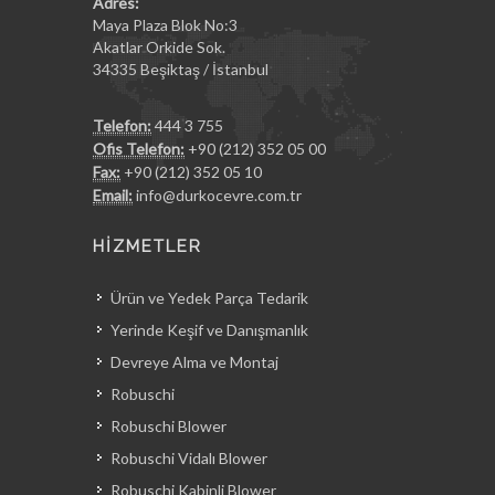
Adres:
Maya Plaza Blok No:3
Akatlar Orkide Sok.
34335 Beşiktaş / İstanbul
Telefon:
444 3 755
Ofis Telefon:
+90 (212) 352 05 00
Fax:
+90 (212) 352 05 10
Email:
info@durkocevre.com.tr
HİZMETLER
Ürün ve Yedek Parça Tedarik
Yerinde Keşif ve Danışmanlık
Devreye Alma ve Montaj
Robuschi
Robuschi Blower
Robuschi Vidalı Blower
Robuschi Kabinli Blower