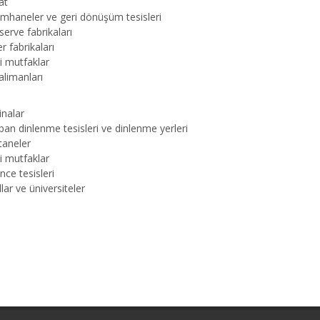
at
mhaneler ve geri dönüşüm tesisleri
erve fabrikaları
r fabrikaları
i mutfaklar
limanları
inalar
an dinlenme tesisleri ve dinlenme yerleri
taneler
i mutfaklar
nce tesisleri
lar ve üniversiteler