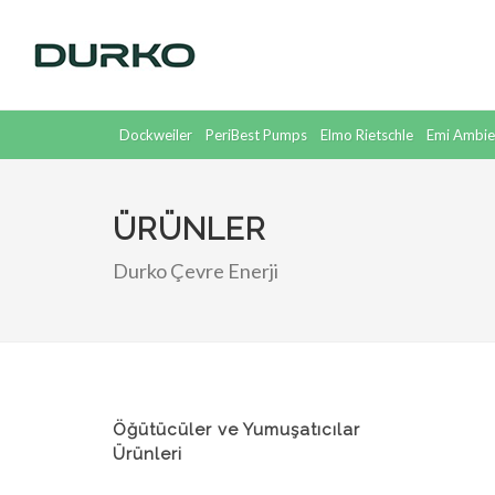
Dockweiler
PeriBest Pumps
Elmo Rietschle
Emi Ambie
Supratec
Dickow
ÜRÜNLER
Durko Çevre Enerji
Öğütücüler ve Yumuşatıcılar
Ürünleri