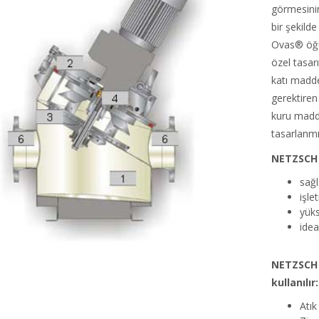
görmesinin
bir şekild
Ovas® öğü
özel tasarı
katı madde
gerektire
kuru madde
tasarlanmış
NETZSCH 
sağl
işle
yüks
idea
NETZSCH M
kullanılır:
Atık