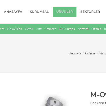
ANASAYFA
KURUMSAL
ÜRÜNLER
SEKTÖRLER
nte
Flowvision
Gemu
Lutz
Umicore
KPA Pumps
Netzsch
Ozonia
R
Anasayfa
Ürünler
Netz
M-Ov
Boruların 