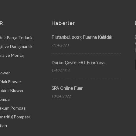
R
Haberler
dek Parça Tedarik
F İstanbul 2023 Fuarına Katıldık
7/14/2023
if ve Danışmanlık
ma ve Montaj
Durko Çevre IFAT Fuarı'nda.
1/4/2023 4
lower
dalı Blower
SPA Online Fuar
binli Blower
10/24/2022
Pompa
Vakum Pompası
ntrifuj Pompası
ları