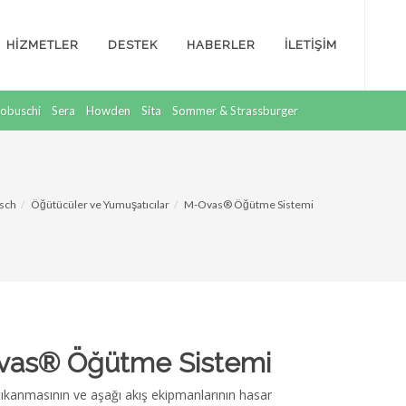
HİZMETLER
DESTEK
HABERLER
İLETİŞİM
obuschi
Sera
Howden
Sita
Sommer & Strassburger
sch
Öğütücüler ve Yumuşatıcılar
M-Ovas® Öğütme Sistemi
as® Öğütme Sistemi
tıkanmasının ve aşağı akış ekipmanlarının hasar