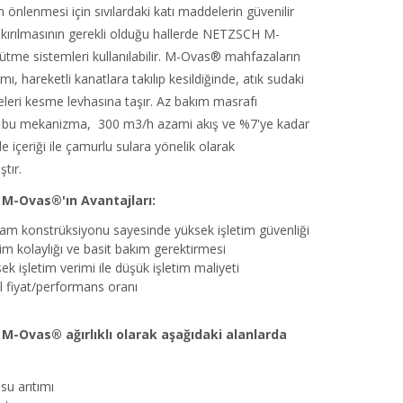
 önlenmesi için sıvılardaki katı maddelerin güvenilir
e kırılmasının gerekli olduğu hallerde NETZSCH M-
tme sistemleri kullanılabilir. M-Ovas® mahfazaların
mı, hareketli kanatlara takılıp kesildiğinde, atık sudaki
leri kesme levhasına taşır. Az bakım masrafı
n bu mekanizma, 300 m3/h azami akış ve %7'ye kadar
 içeriği ile çamurlu sulara yönelik olarak
tır.
M-Ovas®'ın Avantajları:
am konstrüksiyonu sayesinde yüksek işletim güvenliği
tim kolaylığı ve basit bakım gerektirmesi
ek işletim verimi ile düşük işletim maliyeti
l fiyat/performans oranı
-Ovas® ağırlıklı olarak aşağıdaki alanlarda
 su arıtımı