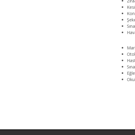
Zira
Kesi
Kons
Şeke
Sına
Hava
Mar
Otob
Has
Sına
Eğle
Okul