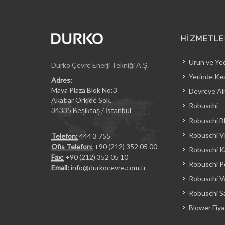
HİZMETLE
Ürün ve Ye
Durko Çevre Enerji Tekniği A.Ş.
Yerinde Keş
Adres:
Maya Plaza Blok No:3
Devreye Al
Akatlar Orkide Sok.
Robuschi
34335 Beşiktaş / İstanbul
Robuschi B
Robuschi Vi
Telefon:
444 3 755
Ofis Telefon:
+90 (212) 352 05 00
Robuschi Ka
Fax:
+90 (212) 352 05 10
Robuschi 
Email:
info@durkocevre.com.tr
Robuschi 
Robuschi Sa
Blower Fiyat