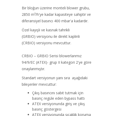
Bir bloğun üzerine monteli blower grubu,
2850 m³/h'ye kadar kapasiteye sahiptir ve
diferansiyel basıncı 400 mbar'a kadardır.
Özel kayışlı ve kasnak tahrikli
(GRBIO) versiyonu ile direkt kaplinli
(CRBIO) versiyonu mevcuttur.
CRBIO – GRBIO Serisi blowerlarımız
94/9/EC (ATEX)- grup II kategori 2'ye göre
onaylanmıştır.
Standart versiyonun yanı sıra aşağıdaki
bileşenler mevcuttur:
Çıkış basıncını sabit tutmak için
basınç regüle eden bypass hattı
ATEX versiyonunda giriş ve çıkış
basınç göstergesi
ATEX versiyonunda sıcaklık koruma