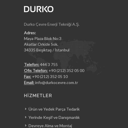
Durko Çevre Enerji Tekniği A.Ş.
Adres:
Maya Plaza Blok No:3
Akatlar Orkide Sok.
34335 Beşiktaş / İstanbul
Telefon:
444 3 755
Ofis Telefon:
+90 (212) 352 05 00
Fax:
+90 (212) 352 05 10
Email:
info@durkocevre.com.tr
HİZMETLER
Ürün ve Yedek Parça Tedarik
Yerinde Keşif ve Danışmanlık
Devreye Alma ve Montaj